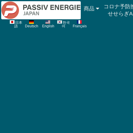
コロナ予防
商品
せせらぎA
日本
한국
語
Deutsch
English
어
Français